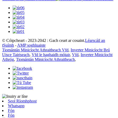
© Cóipcheart - 2023-2042 : Gach ceart ar cosaint.
Léarscáil an
tSuímh
-
AMP soghluaiste
Tiomántán Minicíocht Athraitheach Vfd
,
Inverter Minicíocht Brú
Uisce Tairiseach
,
Vfd le haghaidh mótair
,
Vfd
,
Inverter Minicíocht
Athróg
,
Tiomántán Minicíocht Athraitheach
,
Seol Ríomhphost
Whatsapp
Fón
Fón