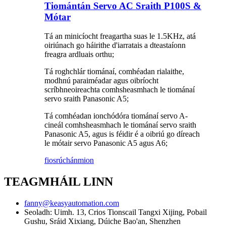
Tiomántán Servo AC Sraith P100S &
Mótar
Tá an minicíocht freagartha suas le 1.5KHz, atá
oiriúnach go háirithe d'iarratais a dteastaíonn
freagra ardluais orthu;
Tá roghchlár tiománaí, comhéadan rialaithe,
modhnú paraiméadar agus oibríocht
scríbhneoireachta comhsheasmhach le tiománaí
servo sraith Panasonic A5;
Tá comhéadan ionchódóra tiománaí servo A-
cineál comhsheasmhach le tiománaí servo sraith
Panasonic A5, agus is féidir é a oibriú go díreach
le mótair servo Panasonic A5 agus A6;
fiosrúchán
mion
TEAGMHÁIL LINN
fanny@keasyautomation.com
Seoladh: Uimh. 13, Crios Tionscail Tangxi Xijing, Pobail
Gushu, Sráid Xixiang, Dúiche Bao'an, Shenzhen