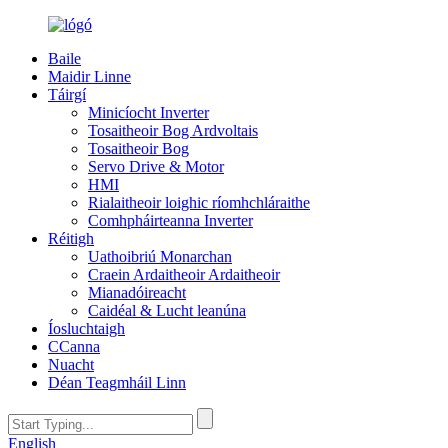
Baile
Maidir Linne
Táirgí
Minicíocht Inverter
Tosaitheoir Bog Ardvoltais
Tosaitheoir Bog
Servo Drive & Motor
HMI
Rialaitheoir loighic ríomhchláraithe
Comhpháirteanna Inverter
Réitigh
Uathoibriú Monarchan
Craein Ardaitheoir Ardaitheoir
Mianadóireacht
Caidéal & Lucht leanúna
Íosluchtaigh
CCanna
Nuacht
Déan Teagmháil Linn
English