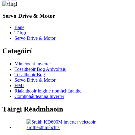
Servo Drive & Motor
Baile
Táirgí
Servo Drive & Motor
Catagóirí
Minicíocht Inverter
Tosaitheoir Bog Ardvoltais
Tosaitheoir Bog
Servo Drive & Motor
HMI
Rialaitheoir loighic ríomhchláraithe
Comhpháirteanna Inverter
Táirgí Réadmhaoin