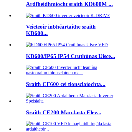
Ardfheidhmíocht sraith KD600M ...
Veicteoir inbhéartaithe sraith
KD600...
KD600/IP65 IP54 Cruthúnas Uisce...
Sraith CF600 cei tionsclaíochta...
Sraith CE200 Man-lasta Elev...