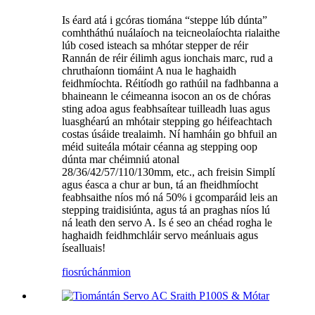
Is éard atá i gcóras tiomána “steppe lúb dúnta”
comhtháthú nuálaíoch na teicneolaíochta rialaithe
lúb cosed isteach sa mhótar stepper de réir
Rannán de réir éilimh agus ionchais marc, rud a
chruthaíonn tiomáint A nua le haghaidh
feidhmíochta. Réitíodh go rathúil na fadhbanna a
bhaineann le céimeanna isocon an os de chóras
sting adoa agus feabhsaítear tuilleadh luas agus
luasghéarú an mhótair stepping go héifeachtach
costas úsáide trealaimh. Ní hamháin go bhfuil an
méid suiteála mótair céanna ag stepping oop
dúnta mar chéimniú atonal
28/36/42/57/110/130mm, etc., ach freisin Simplí
agus éasca a chur ar bun, tá an fheidhmíocht
feabhsaithe níos mó ná 50% i gcomparáid leis an
stepping traidisiúnta, agus tá an praghas níos lú
ná leath den servo A. Is é seo an chéad rogha le
haghaidh feidhmchláir servo meánluais agus
ísealluais!
fiosrúchán
mion