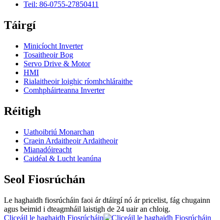
Teil: 86-0755-27850411
Táirgí
Minicíocht Inverter
Tosaitheoir Bog
Servo Drive & Motor
HMI
Rialaitheoir loighic ríomhchláraithe
Comhpháirteanna Inverter
Réitigh
Uathoibriú Monarchan
Craein Ardaitheoir Ardaitheoir
Mianadóireacht
Caidéal & Lucht leanúna
Seol Fiosrúchán
Le haghaidh fiosrúcháin faoi ár dtáirgí nó ár pricelist, fág chugainn
agus beimid i dteagmháil laistigh de 24 uair an chloig.
Cliceáil le haghaidh Fiosrúcháin