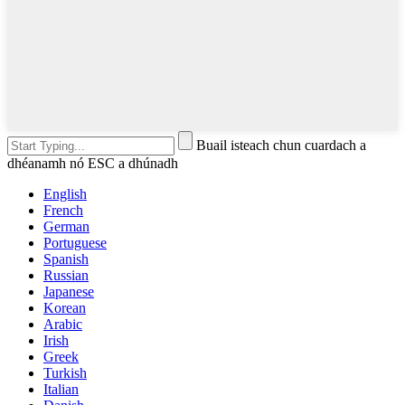
Buail isteach chun cuardach a
dhéanamh nó ESC a dhúnadh
English
French
German
Portuguese
Spanish
Russian
Japanese
Korean
Arabic
Irish
Greek
Turkish
Italian