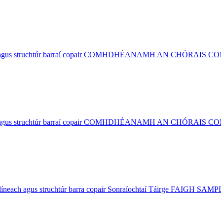
íneach agus struchtúr barraí copair COMHDHÉANAMH AN CHÓRAI
íneach agus struchtúr barraí copair COMHDHÉANAMH AN CHÓRAI
líneach agus struchtúr barra copair Sonraíochtaí Táirge FAIGH SAMPL