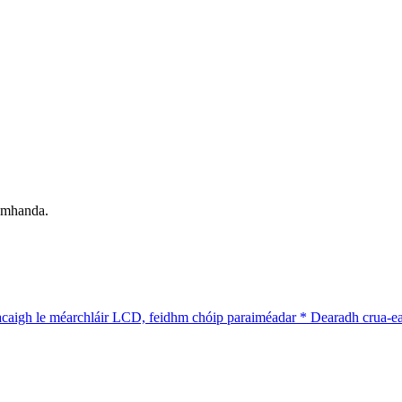
domhanda.
aigh le méarchláir LCD, feidhm chóip paraiméadar * Dearadh crua-earr