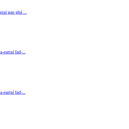
aí gan ghá ...
earraí fad-...
earraí fad-...