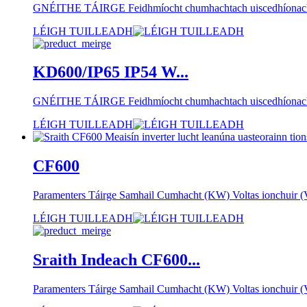
GNÉITHE TÁIRGE Feidhmíocht chumhachtach uiscedhíonach agus d
LÉIGH TUILLEADH
KD600/IP65 IP54 W...
GNÉITHE TÁIRGE Feidhmíocht chumhachtach uiscedhíonach agus d
LÉIGH TUILLEADH
CF600
Paramenters Táirge Samhail Cumhacht (KW) Voltas ionchuir (V
LÉIGH TUILLEADH
Sraith Indeach CF600...
Paramenters Táirge Samhail Cumhacht (KW) Voltas ionchuir (V