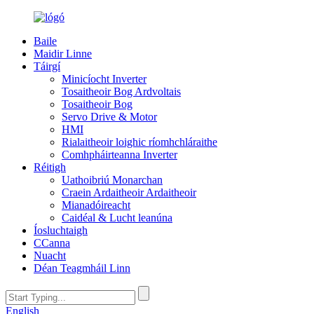
Baile
Maidir Linne
Táirgí
Minicíocht Inverter
Tosaitheoir Bog Ardvoltais
Tosaitheoir Bog
Servo Drive & Motor
HMI
Rialaitheoir loighic ríomhchláraithe
Comhpháirteanna Inverter
Réitigh
Uathoibriú Monarchan
Craein Ardaitheoir Ardaitheoir
Mianadóireacht
Caidéal & Lucht leanúna
Íosluchtaigh
CCanna
Nuacht
Déan Teagmháil Linn
English