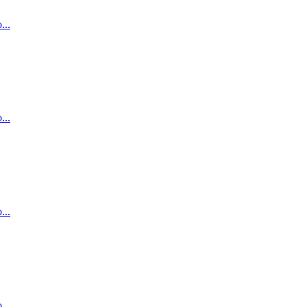
...
...
...
...