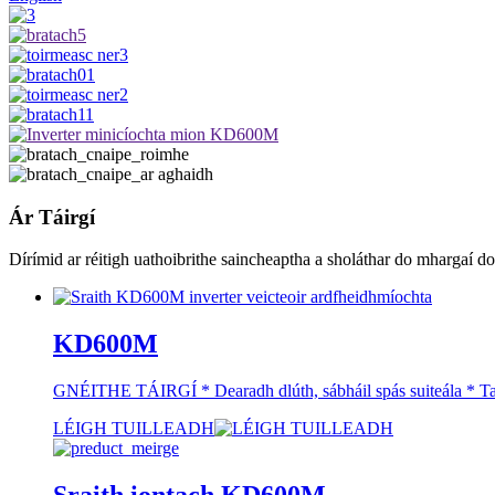
Ár Táirgí
Dírímid ar réitigh uathoibrithe saincheaptha a sholáthar do mhargaí 
KD600M
GNÉITHE TÁIRGÍ * Dearadh dlúth, sábháil spás suiteála * Tac
LÉIGH TUILLEADH