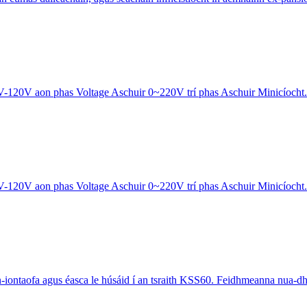
20V aon phas Voltage Aschuir 0~220V trí phas Aschuir Minicíocht.
20V aon phas Voltage Aschuir 0~220V trí phas Aschuir Minicíocht.
an-iontaofa agus éasca le húsáid í an tsraith KSS60. Feidhmeanna nua-dh