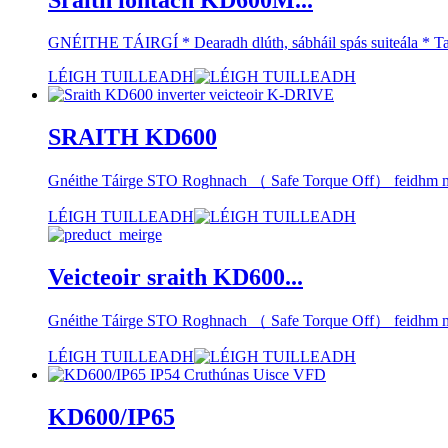
Sraith iontach KD600M...
GNÉITHE TÁIRGÍ * Dearadh dlúth, sábháil spás suiteála * Tac
LÉIGH TUILLEADH
SRAITH KD600
Gnéithe Táirge STO Roghnach （ Safe Torque Off） feidhm modú
LÉIGH TUILLEADH
Veicteoir sraith KD600...
Gnéithe Táirge STO Roghnach （ Safe Torque Off） feidhm modú
LÉIGH TUILLEADH
KD600/IP65