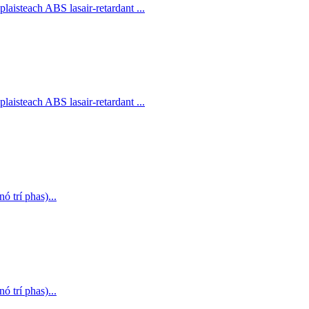
isteach ABS lasair-retardant ...
isteach ABS lasair-retardant ...
 trí phas)...
 trí phas)...