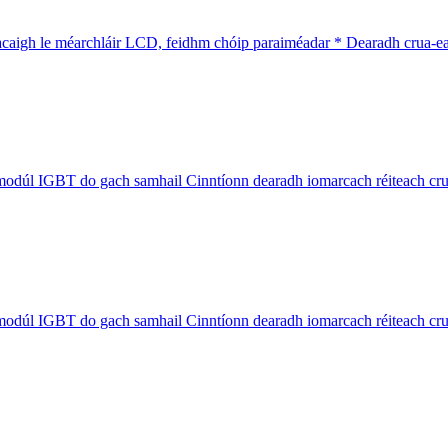
aigh le méarchláir LCD, feidhm chóip paraiméadar * Dearadh crua-earr
l IGBT do gach samhail Cinntíonn dearadh iomarcach réiteach crua-
l IGBT do gach samhail Cinntíonn dearadh iomarcach réiteach crua-