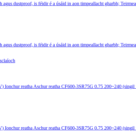
ustproof, is féidir é a úsáid in aon timpeallacht gharbh; Teirmeapla
ustproof, is féidir é a úsáid in aon timpeallacht gharbh; Teirmeapla
) Ionchur reatha Aschur reatha CF600-3SR75G 0.75 200~240 (singil nó
) Ionchur reatha Aschur reatha CF600-3SR75G 0.75 200~240 (singil nó